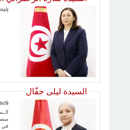
رئيس
السيدة ليلى جفّال
وزير
منصب