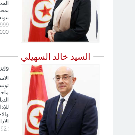
2000 إلى سنة 2003. شغلت في ما بع
السيد خالد السهيلي
وزير
تونس
ماجس
الادا
: 1992 - [...]