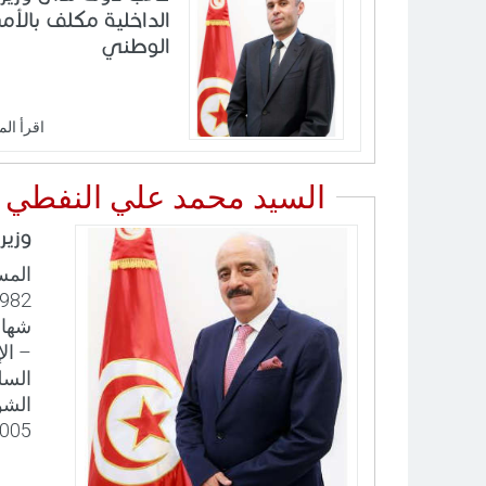
الداخلية مكلف بالأم
الوطني
اقرأ الم
السيد محمد علي النفطي
وزير
المس
شهادة
– ال
2005 الارتقاء إلى رتبة وزير مفوّض. - 2015 الارتقاء 