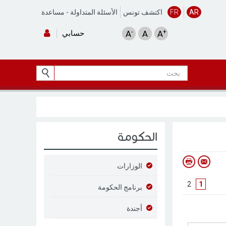
AR
FR
اكتشف تونس
الأسئلة المتداولة
-
مساعدة
-
+
A
A
A
حسابي
الحكومة
الوزارات
]
2
[
1
برنامج الحكومة
أجندة