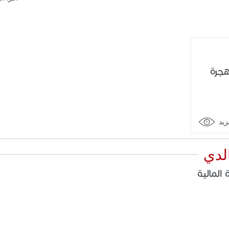
هجرة
زيد
لدي
 المالية