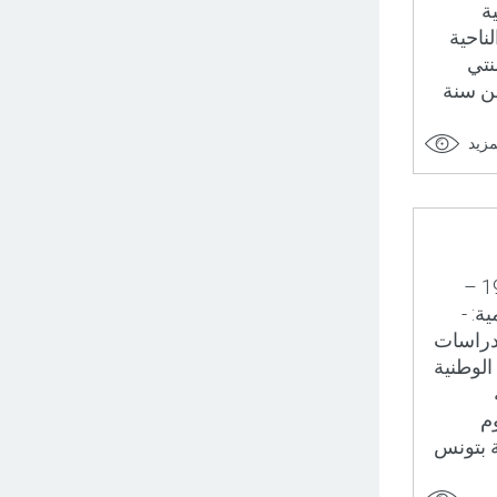
 كقاضية
199 ثم بمحكمة الناحية
 سنتي
 من سنة
مزيد
الاســم واللقب: خـالــد السهيلي تاريخ الولادة ومكانها: 06 جويلية 1966 –
ة: -
لدراسات
ة الوطنية
وم
ة بتونس