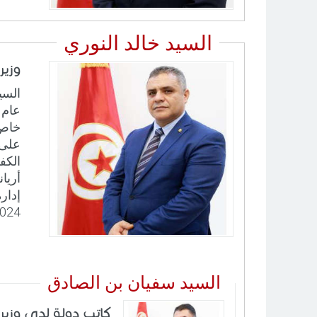
السيد خالد النوري
وزير
عام 
خاص)
على 
الكفا
أريا
2024 تعيين خالد النوري وز
السيد سفيان بن الصادق
كاتب دولة لدى وزير