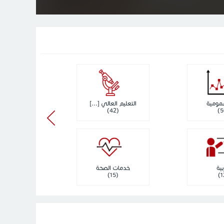
عمومية
التعليم العالي [...]
عدال
(2)
(42)
بية
خدمات الصحة
الحياة ال
(5)
(15)