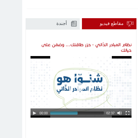
مقاطع فيديو
أجندة
نظام المبادر الذّاتي - حرّر طاقتك... وضمّن على
حياتك
Video
Player
00:00
02:37