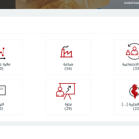
لاجتماعية
صناعة
مالية 
(50)
(54)
تجارية [...]
تجارة
التر
(12)
(29)