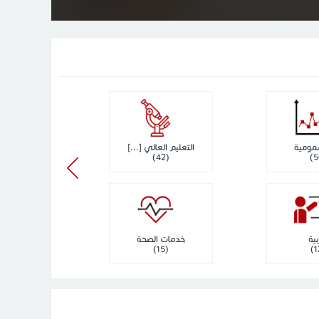
عمومية
التعليم العالي [...]
عدال
(2)
(42)
بية
خدمات الصحة
الحياة ال
(5)
(15)