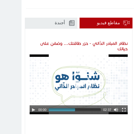
مقاطع فيديو
أجندة
نظام المبادر الذّاتي - حرّر طاقتك... وضمّن على
حياتك
Video
Player
00:00
02:37