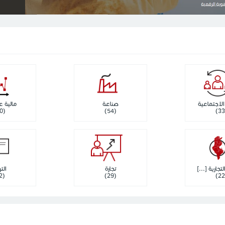
لاجتماعية
صناعة
مالية 
(50)
(54)
تجارية [...]
تجارة
التر
(12)
(29)