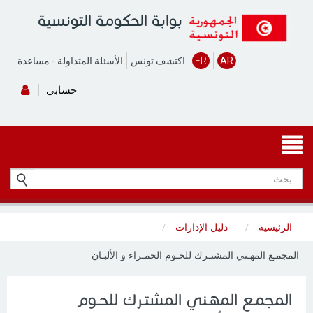
بوابة الحكومة التونسية
AR
FR
اكتشف تونس
الأسئلة المتداولة
-
مساعدة
حسابي
الرئيسية
دليل الإدارات
المجمـع المهـني المشتـرك للحـوم الحمـراء و الألبـان
المجمـع المهـني المشتـرك للحـوم