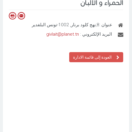
الحمـراء و الألبـان
عنوان :
8,نهج كلود برنار, 1002-تونس البلفدير
البريد الإلكتروني :
givlait@planet.tn
العودة إلى قائمة الادارة