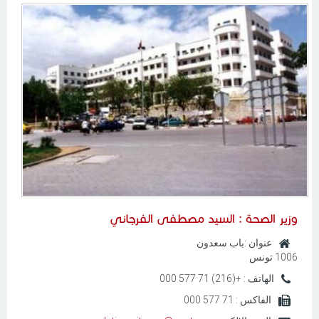
وزير الصحة :
السيد مصطفى الفرجاني
عنوان :
باب سعدون
1006 تونس
الهاتف :
+(216) 71 577 000
الفاكس :
71 577 000