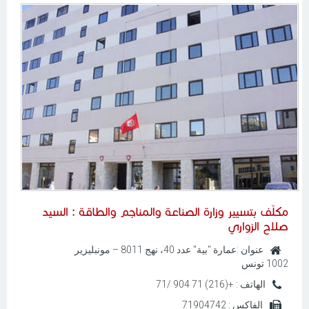
مكلّف بتسيير وزارة الصناعة والمناجم والطاقة :
السيد
صلاح الزواري
عنوان :
عمارة "بية" عدد 40، نهج 8011 – مونبليزير
1002 تونس
الهاتف :
+(216) 71 904 /71
الفاكس :
71904742