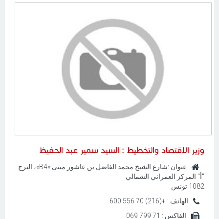
وزير الاقتصاد والتخطيط :
السيد سمير عبد الحفيظ
عنوان :
شارع الشيخ محمد الفاضل بن عاشور مبنى «B4»، البرج
"أ" المركز العمراني الشمالي
1082 تونس
الهاتف :
+(216) 70 556 600
الفاكس :
71 799 069