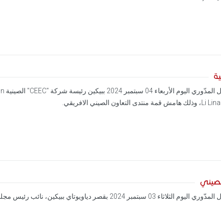
لصيني
 نائب رئيس مجلس الدولة الصيني السيد دينغ شيويه شيانغ Ding Xuexiang.