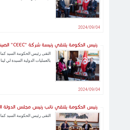
2024/09/04
رئيس الحكومة يلتقي رئيسة شركة "CEEC" الصينية
بالعمليات الدولية السيدة لي لينا Li Lina، وذلك هامش قمة منتدى التعاون الصيني الافريقي.
2024/09/04
رئيس الحكومة يلتقي نائب رئيس مجلس الدولة ا
التقى رئيس الحكومة السيد كمال المدّوري اليوم الثلاثاء 03 سبتمبر 2024 بقصر دياويوتاي ببيكين،