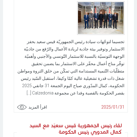
تجسيما لتوجّهات سيادة رئيس الجمهوريّة قيس سعيد بحفز
الاستثمار وتوفير بيئة جاذبة لريادة الأعمال والرّفع من جاذبيّة
الوجهة التونسيّة بالنسبة للاستثمار التّونسي والأجنبي وأهميّة
توفّر مناخ أعمال محفّز على الاستثمار بما يضمن تحقيق
متطلّبات التّنمية المستدامة التي تمكّن من خلق الثروة ومواطن
شغل ذات قدرة تشغيلية عالية كمّا وكيفا، استقبل السّيد رئيس
الحكومة، كمال المدّوري صباح اليوم الجمعة 31 جانفي 2025
بقصر الحكومة بالقصبة وفدا عن مجموعة Calzedonia [...]
2025/01/31
اقرأ المزيد
لقاء رئيس الجمهورية قيس سعيّد مع السيد
كمال المدوري رئيس الحكومة