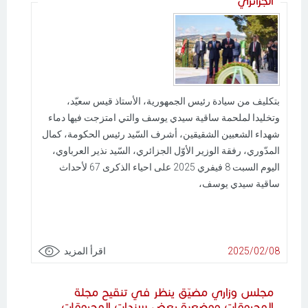
الجزائري
بتكليف من سيادة رئيس الجمهورية، الأستاذ قيس سعيّد،
وتخليدا لملحمة ساقية سيدي يوسف والتي امتزجت فيها دماء
شهداء الشعبين الشقيقين، أشرف السّيد رئيس الحكومة، كمال
المدّوري، رفقة الوزير الأوّل الجزائري، السّيد نذير العرباوي،
اليوم السبت 8 فيفري 2025 على احياء الذكرى 67 لأحداث
ساقية سيدي يوسف،
2025/02/08
اقرأ المزيد
مجلس وزاري مضيّق ينظر في تنقيح مجلة
المحروقات ووضعية بعض سندات المحروقات