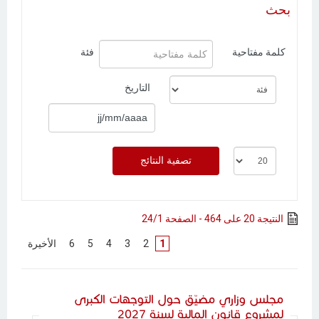
بحث
كلمة مفتاحية
فئة
التاريخ
النتيجة 20 على 464 - الصفحة 24/1
1
[
2
]
[
3
]
[
4
]
[
5
]
[
6
]
[
الأخيرة
]
مجلس وزاري مضيّق حول التوجهات الكبرى
لمشروع قانون المالية لسنة 2027