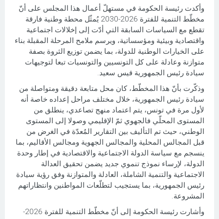
وأكدت رئيسة الحكومة في مستهلّ أعمال هذا المجلس على أنّ
مخطّط التنمية للفترة 2026-2030 يُمثّل محطة وطنية فارقة
تقطع مع السياسات السابقة التي أدّت إلى إخلالات اجتماعية
واقتصادية وبيئية ومؤسساتية، ويرسم ملامح المرحلة المقبلة بناء
على الخيارات الوطنية للدولة، بما يضمن توزيع الثروة بصفة
متوازنة وعادلة على كل التونسيين والتونسيات تبعا لتوجيهات
سيادة رئيس الجمهورية قيس سعيد.
وذكّرت بأنّ هذا المخطّط، كان محل متابعة دقيقة ومتواصلة من
سيادة رئيس الجمهورية، خلال مختلف مراحل إعداده خاصة أنه
لأول مرة في تونس، يتم اعتماد منهج تصاعدي، ينطلق من
المستوى المحلّي فالجهوي ثمّ الإقليمي وصولا إلى المستوى
الوطني، حيث تم التأليف بين التقارير المُعدّة في الغرض من
قبل المجالس المحلية والمجالس الجهوية ومجالس الأقاليم، بما
ينسجم مع سياسة الدولة الاجتماعية والاقتصادية في إطار وحدة
الدولة، لإرساء نموذج تنموي جديد يضمن تحقيق العدالة
الاجتماعية والتنمية الشاملة، العادلة والمتوازنة وفق رؤية سيادة
رئيس الجمهورية، بما يستجيب لتطلّعات المواطنين وانتظاراتهم
المشروعة.
وأشارت رئيسة الحكومة إلى أنّ مخطّط التنمية للفترة 2026-