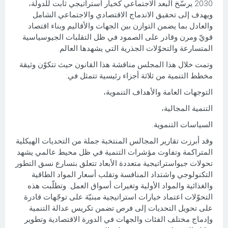
2030 يرسّخ البعد الاجتماعي كخيار استراتيجي ثابت للدولة،
ويهدف إلى تحقيق الاندماج الاقتصادي والاجتماعي الشامل
والعادل بما يضمن التوازن بين الجهات والأقاليم وبناء اقتصاد
قويّ ومرن وقادر على الصمود في ظل التقلبات الجيوسياسية
المتسارعة والتحوّلات الجذرية التي يشهدها العالم.
وتمت خلال هذا المجلس مناقشة هذا القانون حيث تتكوّن وثيقة
مخطط التنمية من ثلاثة أجزاء رئيسية تتمثل في:
التوجهات العامة والأهداف التنموية،
التنمية المجالية،
السياسات التنموية.
وقد أبرزت تقارير المجالس المنتخبة جملة من التحديات الهيكلية
المتراكمة وتفاوت مؤشرات التنمية في ظل محيط عالمي يشهد
تحولات جيواستراتيجية متعددة الأبعاد تتعلق بتسارع نسق التطور
التكنولوجي واشتداد المنافسة وتقلب أسعار المواد الطاقية
والغذائية والمواد الأولية وتغيرات أسواق العمل. وتطلّبت هذه
التحوّلات اعتماد خيارات استراتيجية مبنيّة على توجّهات قادرة
على تحويل التحديات إلى فرص تضمن تكريس عدالة التنمية
وإدماج مختلف الفئات والجهات في الدورة الاقتصادية وتطوير