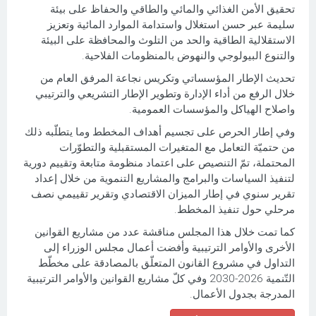
تحقيق الأمن الغذائي والمائي والطاقي والحفاظ على بيئة
سليمة عبر حسن استغلال واستدامة الموارد المائية وتعزيز
الاستقلالية الطاقية والحد من التلوث والمحافظة على البيئة
والتنوع البيولوجي والنهوض بالمنظومات الفلاحية.
تحديث الإطار المؤسساتي وتكريس نجاعة المرفق العام من
خلال الرفع من أداء الإدارة وتطوير الإطار التشريعي والترتيبي
واصلاح الهياكل والمؤسسات العمومية.
وفي إطار الحرص على تجسيم أهداف المخطط وما يتطلّبه ذلك
من حتميّة التعامل مع المتغيرات المستقبلية والتطوّرات
المحتملة، تمّ التنصيص على اعتماد منظومة متابعة وتقييم دورية
لتنفيذ السياسات والبرامج والمشاريع التنموية من خلال إعداد
تقرير سنوي في إطار الميزان الاقتصادي وتقرير تقييمي نصف
مرحلي حول تنفيذ المخطط.
كما تمت خلال هذا المجلس مناقشة عدد من مشاريع القوانين
الأخرى والأوامر الترتيبية وأفضت أعمال مجلس الوزراء إلى
التداول في مشروع القانون المتعلّق بالمصادقة على مخطّط
التّنمية 2026-2030 وفي كلّ مشاريع القوانين والأوامر الترتيبية
المدرجة بجدول الأعمال.