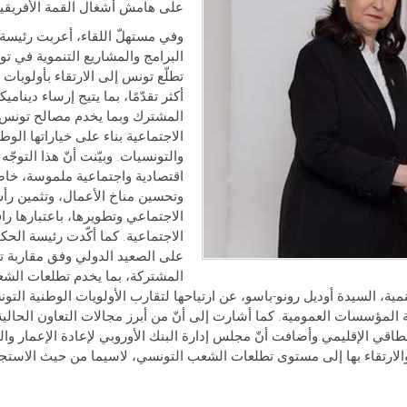
على هامش أشغال القمة الأفريقية الفرنسية 
وفي مستهلّ اللقاء، أعربت رئيسة 
البرامج والمشاريع التنموية في ت
تطلّع تونس إلى الارتقاء بأولويات
أكثر تقدّمًا، بما يتيح إرساء دينام
المشترك وبما يخدم مصالح تونس وت
الاجتماعية بناء على خياراتها الو
والتونسيات. وبيّنت أنّ هذا التوج
اقتصادية واجتماعية ملموسة، خاص
وتحسين مناخ الأعمال، وتثمين رأ
الاجتماعي وتطويرها، باعتبارها را
الاجتماعية. كما أكّدت رئيسة الحك
على الصعيد الدولي وفق مقاربة تق
المشتركة، بما يخدم تطلعات الش
تنمية، السيدة أوديل رونو-باسو، عن ارتياحها لتقارب الأولويات الوطنية ال
 الشراكة والارتقاء بها إلى مستوى تطلعات الشعب التونسي، لاسيما من حيث الا