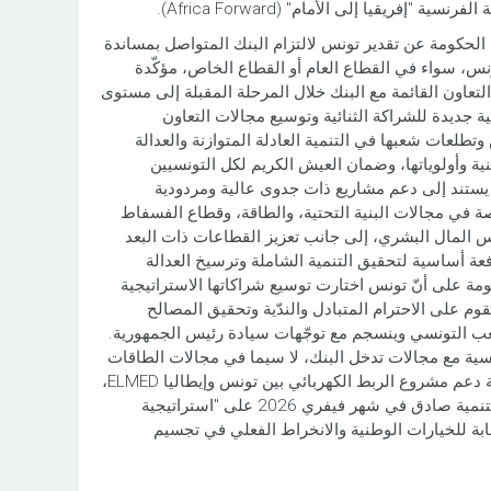
"إفريقيا إلى الأمام" (Africa Forward).
الحكومة عن تقدير تونس لالتزام البنك المتواصل بمساندة
ونس، سواء في القطاع العام أو القطاع الخاص، مؤكّدة
 التعاون القائمة مع البنك خلال المرحلة المقبلة إلى مستوى
يكية جديدة للشراكة الثنائية وتوسيع مجالات التعاون
طلعات شعبها في التنمية العادلة المتوازنة والعدالة
طنية وأولوياتها، وضمان العيش الكريم لكل التونسيين
ّه يستند إلى دعم مشاريع ذات جدوى عالية ومردودية
ة في مجالات البنية التحتية، والطاقة، وقطاع الفسفاط
س المال البشري، إلى جانب تعزيز القطاعات ذات البعد
فعة أساسية لتحقيق التنمية الشاملة وترسيخ العدالة
ومة على أنّ تونس اختارت توسيع شراكاتها الاستراتيجية
وم على الاحترام المتبادل والندّية وتحقيق المصالح
عب التونسي وينسجم مع توجّهات سيادة رئيس الجمهورية.
تونسية مع مجالات تدخل البنك، لا سيما في مجالات الطاقات
المتجددة، والبنية التحتية،والنقل، والتحول الرقمي، وحوكمة المؤسسات العمومية. كما أشارت إلى أنّ من أبرز مجالات التعاون الحالية دعم مشروع الربط الكهربائي بين تونس وإيطاليا ELMED،
بما يفتح آفاقًا واعدة لتعزيز التعاون الثنائي ودعم الاندماج الطاقي الإقليمي.وأضافت أنّ مجلس إدارة البنك الأوروبي لإعادة الإعمار والتنمية صادق في شهر فيفري 2026 على "استراتيجية
ستجابة للخيارات الوطنية والانخراط الفعلي في تجسيم