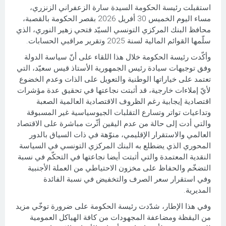
استقبلت رئيسة الحكومة السيدة سارة الزعفراني الزنزري،
مساء اليوم الخميس 30 أفريل 2026 بقصر الحكومة بالقصبة،
محافظ البنك المركزي التونسي السيّد فتحي زهير النوري، الذي
سلّمها القوائم المالية لسنة 2025 وتقرير مراقبي الحسابات.
وأكّدت رئيسة الحكومة خلال هذا اللقاء على أنّ سياسة الدولة
وفق توجيهات سيادة رئيس الجمهورية الأستاذ قيس سعيّد، التي
تعتمد على خياراتها الوطنية والتعويل على الذات وعدم الخضوع
لأيّ إملاءات خارجية، قد أثبتت نجاعتها في تحقيق عدة مؤشرات
اقتصادية إيجابية رغم الظروف الاقتصادية العالمية الصعبة
وتداعيات تواتر وتسارع التقلبات الجيوسياسية غير المسبوقة
والتي أدت إلى حالة من عدم اليقين أثّرت مباشرة على الاقتصاد
العالمي والاستقرار الإقليمي، منوّهة في ذات السياق بالدور
المحوري الذي يضطلع به البنك المركزي التونسي في السياسة
النقدية المعتمدة والتي أثبتت أيضا نجاعتها في التحكّم في نسبة
التضخّم والحفاظ على مخزون الاحتياطي من العملة الأجنبية
وفي استقرار سعر الصرف والتخفيض في نسبة الفائدة
المديرية.
وفي هذا الإطار، شدّدت رئيسة الحكومة على ضرورة توخّي مزيد
من اليقظة ومضاعفة المجهودات من كافة الهياكل العمومية