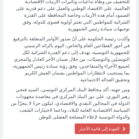
للتخفيف من وطأة تداعيات وتأثيرات الأزمات الاقتصادية
العالمية، على الاقتصاد الوطني والعمل على دعم قدرته على
الصمود أمام هذه الأزمات وخاصة المحافظة على القدرة
الشرائية للمواطنين التي تعتبر أولوية قصوى للدولة، وفق
توجيهات سيادة رئيس الجمهورية.
وأكدت رئيسة الحكومة على أنّ صدور الأوامر المتعلقة بالترفيع
في أجور القطاعين العام والخاص، اليوم بالرائد الرسمي
للجمهورية التونسية، تهدف إلى دعم القدرة الشرائية لكل
التونسيّين والتونسيّات، من خلال ضمان الأجر العادل والمجزي
لجميع الأجراء والمتقاعدين، وفق رؤية سيادة رئيس الجمهورية،
بما يستجيب لانتظارات المواطنين بضمان العيش الكريم
وتحقيق العدالة الاجتماعية.
ومن جهته، أكد محافظ البنك المركزي التونسي، السيد فتحي
زهير النوري، على دور البنك المركزي في معاضدة مجهودات
الدولة في المجالين النقدي والاقتصادي، ليكون جزءً لا يتجزّأ من
السياسة الاقتصادية العامة للبلاد، وداعما لاختيارات الشعب
والدولة التونسية لإعلاء المصلحة الفضلى للوطن.
العودة إلى قائمة الأخبار