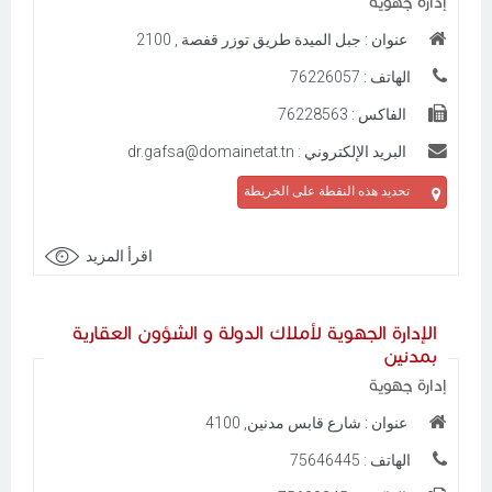
إدارة جهوية
عنوان : جبل الميدة طريق توزر قفصة , 2100
الهاتف : 76226057
الفاكس : 76228563
البريد الإلكتروني : dr.gafsa@domainetat.tn
تحديد هذه النقطة على الخريطة
اقرأ المزيد
الإدارة الجهوية لأملاك الدولة و الشؤون العقارية
بمدنين
إدارة جهوية
عنوان : شارع قابس مدنين, 4100
الهاتف : 75646445