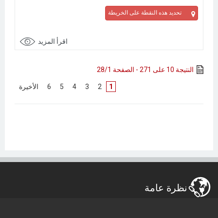
تحديد هذه النقطة على الخريطة
اقرأ المزيد
النتيجة 10 على 271 - الصفحة 28/1
1
[
2
]
[
3
]
[
4
]
[
5
]
[
6
]
[
الأخيرة
]
نظرة عامة