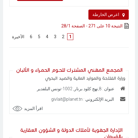
اعرض الخارطة
النتيجة 10 على 271 - الصفحة 28/1
1
[
2
]
[
3
]
[
4
]
[
5
]
[
6
]
[
الأخيرة
]
المجمـع المهـني المشتـرك للحـوم الحمـراء و الألبـان
وزارة الفلاحة والموارد المائية والصيد البحري
عنوان : 8,نهج كلود برنار, 1002-تونس البلفدير
البريد الإلكتروني : givlait@planet.tn
اقرأ المزيد
الإدارة الجهوية لأملاك الدولة و الشؤون العقارية
بالقيروان