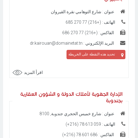
عنوان : شارع التوهامي نقرة القيروان
الهاتف : (+216) 77 270 685
الفاكس : (+216) 77 270 686
البريد الإلكتروني : dr.kairouan@domainetat.tn
تحديد هذه النقطة على الخريطة
اقرأ المزيد
الإدارة الجهوية لأملاك الدولة و الشؤون العقارية
بجندوبة
عنوان : شارع خميس الحجري جندوبة, 8100
الهاتف : 059 613 78 (216+)
الفاكس : 686 601 78 (216+)