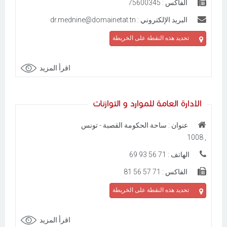
الفاكس : 75600345
البريد الإلكتروني : dr.mednine@domainetat.tn
تحديد هذه النقطة على الخريطة
اقرأ المزيد
الادارة العامة للموارد و التوازنات
عنوان : ساحة الحكومة القصبة - تونس
, 1008
الهاتف : 71 56 93 69
الفاكس : 71 57 56 81
تحديد هذه النقطة على الخريطة
اقرأ المزيد