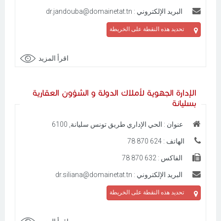
البريد الإلكتروني : dr.jandouba@domainetat.tn
تحديد هذه النقطة على الخريطة
اقرأ المزيد
الإدارة الجهوية لأملاك الدولة و الشؤون العقارية
بسليانة
عنوان : الحي الإداري طريق تونس سليانة, 6100
الهاتف : 624 870 78
الفاكس : 632 870 78
البريد الإلكتروني : dr.siliana@domainetat.tn
تحديد هذه النقطة على الخريطة