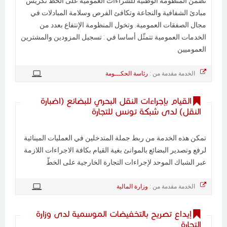
تضمن المنظومة الوطنية للشراءات العمومية على الخط تكريس
مبادئ الشفافية والنجاعة وتكافئ الفرص وسلامة المبادلات في
مجال الصفقات العمومية. وتخول المنظومة الإنتفاع بعدد من
الخدمات العمومية تتمثّل أساسا في : تسجيل المزودين والمشترين
العموميين
الخدمة مقدمة من :
رئاسة الحكـــومة
القيام بإجراءات النقل البحري للبضائع (اضبارة
النقل) لدى شبكة تونس للتجارة
تمكن هذه الخدمة من ربط جملة المتدخلين في العمليات المينائية
لرفع وتصدير البضائع بالموانئ بغية القيام بكافة الاجراءات اللازمة
عبر الشباك الموحد لإجراءات التجارة الخارجية على الخطّ
الخدمة مقدمة من :
وزارة المالية
إيداع تصريح بالتخفيضات الموسمية لدى وزارة
التجارة