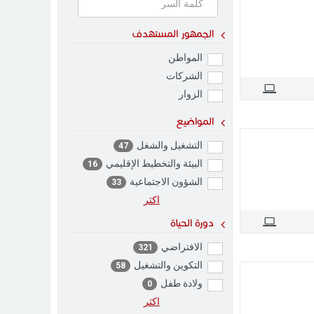
الجمهور المستهدف
المواطن
الشركات
الزوار
المواضيع
التشغيل والشغل
47
البيئة والتخطيط الإقليمي
16
الشؤون الاجتماعية
33
اکثر
دورة الحياة
الافتراضي
321
التكوين والتشغيل
58
ولادة طفل
0
اکثر