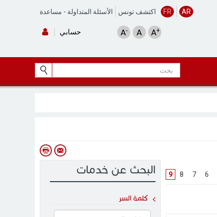
AR
FR
اكتشف تونس
الأسئلة المتداولة
-
مساعدة
-
+
A
A
A
حسابي
البحث عن خدمات
9
]
8
[
]
7
[
]
6
[
كلمة السر