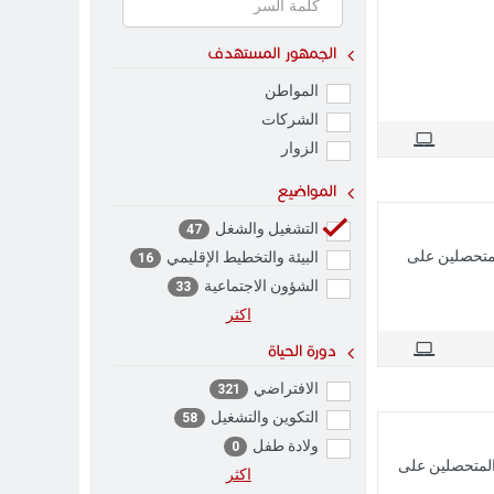
الجمهور المستهدف
المواطن
الشركات
الزوار
المواضيع
التشغيل والشغل
47
لمتحصلين على
البيئة والتخطيط الإقليمي
16
الشؤون الاجتماعية
33
اکثر
دورة الحياة
الافتراضي
321
التكوين والتشغيل
58
ولادة طفل
0
المتحصلين على
اکثر