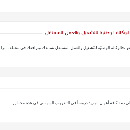
الوكالة الوطنية للتشغيل والعمل المستقل
فالوكالة الوطنيّة للتّشغيل والعمل المستقل تساندك وترافقك في مختلف مراح
ى ذمة كافة أعوان البـريد دروساً في التـدريـب المـهنــي في عدة محــاور