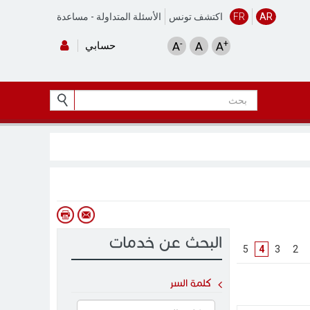
AR
FR
اكتشف تونس
الأسئلة المتداولة
-
مساعدة
-
+
A
A
A
حسابي
البحث عن خدمات
]
5
[
4
]
3
[
]
2
[
كلمة السر