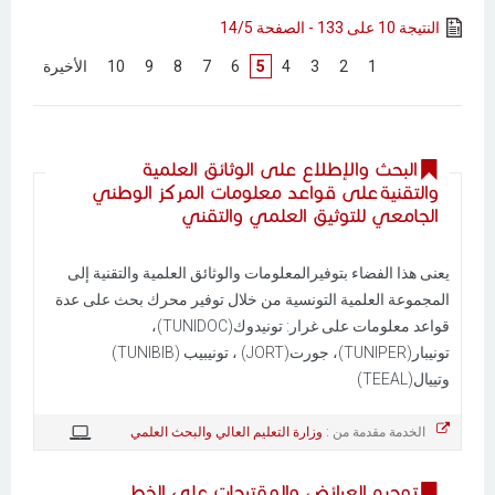
النتيجة 10 على 133 - الصفحة 14/5
[
1
]
[
2
]
[
3
]
[
4
]
5
[
6
]
[
7
]
[
8
]
[
9
]
[
10
]
[
الأخيرة
]
البحث والإطلاع على الوثائق العلمية
والتقنية على قواعد معلومات المركز الوطني
الجامعي للتوثيق العلمي والتقني
يعنى هذا الفضاء بتوفيرالمعلومات والوثائق العلمية والتقنية إلى
المجموعة العلمية التونسية من خلال توفير محرك بحث على عدة
قواعد معلومات على غرار: تونيدوك(TUNIDOC)،
تونيبار(TUNIPER)، جورت(JORT) ، تونيبيب (TUNIBIB)
وتييال(TEEAL)
الخدمة مقدمة من :
وزارة التعليم العالي والبحث العلمي
توجيه العرائض والمقترحات على الخط