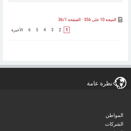
النتيجة 10 على 356 - الصفحة 36/1
1
[
2
]
[
3
]
[
4
]
[
5
]
[
6
]
[
الأخيرة
]
نظرة عامة
المواطن
الشركات