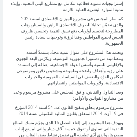
إستراتيجيات تنموية قطاعية تتكامل مع مشاريع البنى التحتية، وإيلاء
تنمية الموارد البشرية العناية اللازمة.
كما نظر المجلس في مشروع الميزان الاقتصادي لسنة 2025
والذي تضمّن تحليلا للظرف الاقتصادي الراهن والسيناريوهات
المطروحة لتجسيد أولويات دفع نسق التنمية وتحسين ظروف
العيش لجميع المواطنين وفقا لرؤية وتوجيهات سيادة رئيس
الجمهورية.
ويعتمد هذا المشروع على منوال تنمية مجدّد يستمدّ أسسه
ومضامينه من دستور الجمهورية التونسية، ويكرّس البعد الجهوي
والإقليمي للتنمية وأسس الدولة الاجتماعية، إضافة إلى استناده
على رؤية وأهداف واضحة وطموحة وتشخيص دقيق وموضوعي
لمكامن القوّة والضعف في السياسات العمومية والخيارات
الاقتصادية، ولأولويات المواطنين وانتظاراتهم.
وبعد التداول والنقاش، وافق المجلس على مشروع مرسوم وعدد
من مشاريع القوانين والأوامر:
مشروع مرسوم يتعلّق بتنقيح القانون عدد 54 لسنة 2014 المؤرخ
في 19 أوت 2014 المتعلق بقانون المالية التكميلي لسنة 2014.
ويهدف هذا المشروع إلى إلغاء الفصل 16 الذي يجرّم مسك المبالغ
النقدية التي تساوي أو تفوق خمسة آلاف دينار والتي لم يقع إثبات
مصدرها، والذي أدّى تطبيقه إلى تضييق نشاط بعض الفئات من