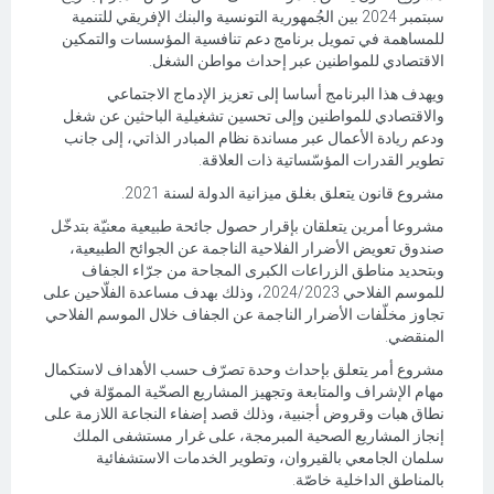
سبتمبر 2024 بين الجُمهورية التونسية والبنك الإفريقي للتنمية
للمساهمة في تمويل برنامج دعم تنافسية المؤسسات والتمكين
الاقتصادي للمواطنين عبر إحداث مواطن الشغل.
ويهدف هذا البرنامج أساسا إلى تعزيز الإدماج الاجتماعي
والاقتصادي للمواطنين وإلى تحسين تشغيلية الباحثين عن شغل
ودعم ريادة الأعمال عبر مساندة نظام المبادر الذاتي، إلى جانب
تطوير القدرات المؤسّساتية ذات العلاقة.
مشروع قانون يتعلق بغلق ميزانية الدولة لسنة 2021.
مشروعا أمرين يتعلقان بإقرار حصول جائحة طبيعية معنيّة بتدخّل
صندوق تعويض الأضرار الفلاحية الناجمة عن الجوائح الطبيعية،
وبتحديد مناطق الزراعات الكبرى المجاحة من جرّاء الجفاف
للموسم الفلاحي 2024/2023، وذلك بهدف مساعدة الفلّاحين على
تجاوز مخلّفات الأضرار الناجمة عن الجفاف خلال الموسم الفلاحي
المنقضي.
مشروع أمر يتعلق بإحداث وحدة تصرّف حسب الأهداف لاستكمال
مهام الإشراف والمتابعة وتجهيز المشاريع الصحّية المموّلة في
نطاق هبات وقروض أجنبية، وذلك قصد إضفاء النجاعة اللازمة على
إنجاز المشاريع الصحية المبرمجة، على غرار مستشفى الملك
سلمان الجامعي بالقيروان، وتطوير الخدمات الاستشفائية
بالمناطق الداخلية خاصّة.