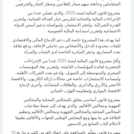
المتعاملين وخاصّة منهم صغار الفلاحين وصغار التجار والحرفيين.
مشروع قانون المالية لسنة 2025، والذي تضمّن عددا من
الإجراءات المالية والجبائية لتكريس خيار العدالة الجبائية، ولتعزيز
القدرة الشرائيّة، ولحفز الاستثمار، ولمواصلة تدعيم أسس الدولة
الاجتماعية ولتعزيز استدامة المالية العمومية.
كما يهدف هذا المشروع خاصة إلى دعم الإدماج المالي والاقتصادي
للفئات محدودة الدخل والأشخاص من حاملي الإعاقة، ودفع ثقافة
بعث المشاريع، وحفز المبادرة الخاصة لدى الشباب والمرأة.
وأقرّ مشروع قانون المالية لسنة 2025 عددا من الإجراءات
التحفيزية لفائدة المؤسّسات الناشئة، ولتعزيز نفاذ المؤسسات
الصغرى والمتوسطة إلى التمويل، ولدعم بعث الشركات الأهلية،
ولمساندة الاستثمارات خاصة في مجالات إزالة الكاربون، والاقتصاد
الأخضر والأزرق والدائري، والطاقات المتجدّدة، وأخرى لإدماج
الاقتصاد الموازي ولمقاومة التهرّب الجبائي.
مشروع قانون أساسي يتعلق بالمجالس المحلية والمجالس
الجهوية ومجالس الأقاليم، والذي يهدف إلى ضبط صلاحيات
المجالس المحلية والمجالس الجهوية ومجالس الأقاليم وتنظيم
العلاقة في ما بينها ومع المجلس الوطني للجهات والأقاليم تطبيقا
لأحكام الباب السابع من الدستور.
مشروع قانون يتعلّق بالموافقة على اتفاق القرض المُبرم بتاريخ 10