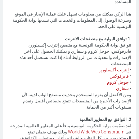
المساعدة
هذا الركن يمكنك من معلومات تسهل عليك عملية الإبحار في الموقع
وسرعة الوصول إلى المعلومات والخدمات التي تسديها بوابة الحكومة
التونسية على الخط.
.1 توافق البوابة مع متصفحات الانترنت
تتوافق بوابة الحكومة التونسية مع متصفح إنترنت إكسبلورر،
فايرفوكس، جوجل كروم و سفاري و يمكنك الحصول على آخر
الإصدارات والتحديثات من الروابط أدناه إذا كنت تستعمل أحد هذه
المتصفحات:
•
إنترنت أكسبلورر
•
فايرفوكس
•
جوجل كروم
•
سفاري
ومن الأفضل أن يقوم المستخدم بتحديث متصفح الواب لديه، لأن
الإصدارات الأخيرة من المتصفحات تتمتع بخصائص أفضل وتقدم
مستويات أكبر من الحماية.
2. التوافق مع المعايير العالمية
لقد صمّمت بوابة الحكومة التونسية بناءاً على المعايير العالمية المدرجة
في
World Wide Web Consortium
وذلك بهدف ضمان تمتع
المستخدمين من كل الفئات والشرائح بأعلى مستويات الكفاءة في