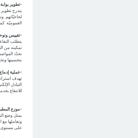
-تطوير بوابة 
يندرج تطوير 
لحاجيّاتهم. و
العموميّة. كم
-تقييس وتوحي
يتطلب التفاع
تمكينه من الت
تحدّد المواصف
بتحسينها وتحيي
-عملية إدماج
تهدف استراتيج
التبادل الإلك
للانتفاع بخدمة
-موزع المطبوع
يمثل وضع المط
وتعاملها مع 
على مستوى ن