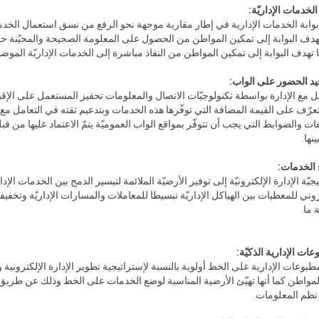
الخدمات الإداريّة:
بوابة الخدمات الإدارية في إطار مقاربة موجهة نحو الرفع من نسق استعمال الخدم
تهدف البوابة إلى تمكين المواطن من الحصول على المعلومة الصحيحة والمحيّنة حول ا
ا تهدف البوابة إلى تمكين المواطن من النفاذ مباشرة إلى الخدمات الإداريّة المو
د الحضور على الواب:
ل مع الإدارة بواسطة تكنولوجيّات الاتصال والمعلومات تحفيز المستعمل على الإق
عرّف على القيمة المضافة التي توفّرها هذه الخدمات وبتدعيم ثقته في التعامل مع 
ات والضوابط التي يجب أن تتوفّر بمواقع الواب العموميّة يتمّ الاعتماد عليها من ق
نها.
 الخدمات:
يّة الإدارة الإلكترونيّة إلى توفير الأرضيّة الملائمة لتيسير الدمج بين الخدمات الإ
تروني للمعطيات بين الهياكل الإداريّة تبسيطا للمعاملات والمسارات الإداريّة وتخفيف
 ما.
ات الإدارية الذكيّة:
بوعات الإدارية على الخط أولوية بالنسبة لإستراتيجية تطوير الإدارة الإلكترونية و
المواطن كما أنها تهيّئ الأرضية المناسبة لوضع الخدمات على الخط وذلك عن طريق
ظم المعلومات.